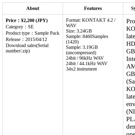
About
Features
S
Format: KONTAKT 4.2 /
Pro
Price：¥2,200 (JPY)
WAV
Category：SE
KO
Size: 3.24GB
Product type：Sample Pack
lat
Sample: 8460Samples
Release：2015/04/12
(1420)
HDD
Download sales(Serial
Sample: 3.19GB
GB
number/.zip)
(uncompressed)
Int
24bit / 96kHz WAV
24bit / 44.1kHz WAV
AM
34x2 instrument
GB
(Sa
KO
lat
env
(N
PLA
dem
ope