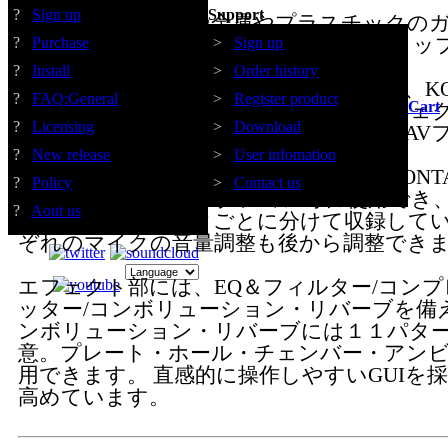
す。
?
Sign up
Support
モーターの駆動音や金属やプラスチックの
いう音などを収録。 メイン、サイド、トッ
?
Purchase
>
Sign up
クで収録しています。
?
Install
>
Order history
（残響の具合やＥＱやコンプレッサーは、KO
?
FAQ:General
>
Register product
Cart
て調整することができます。全てのエフェ
?
Licensing
>
Download
れば、ほぼ原音と同じ音となります。WAV
ェクトがかかっていない音です。）
?
New release
>
User infomation
非圧縮のWAVで収録されている音は、KONT
?
Policy
>
Contact us
のままポストプロダクション等に使用でき
?
Aout us
での収録物はマイクごとに分けて収録して
ぞれのマイクの音量調整も後から調整でき
エフェクト部には、EQ＆フィルター/コン
ッター/コンボリューション・リバーブを備
ンボリューション・リバーブには１１パター
意。プレート・ホール・チェンバー・アン
用できます。 直感的に操作しやすいGUIを
高めています。