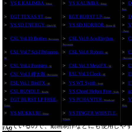
>
VS E KALIMBA
>
VS KALIMBA
>
E
- Ethnic
- Ethnic
Bass
>
EGT TEXAS ST
>
EGT BURST LP
>
E
- Guitar
- Guitar
>
VS SD ENERGY
>
VS SD HORROR
>
V
- Glitch SE
- Drone SE
- Piano
Add to Cart
KONTAKT 4.2
96kHz / 24bit
>
CSL Vol.10 Bottles
>
CSL Vol.9 AcoRhythm
>
C
- Percussion
-
Percussion
¥2,200 (JPY)
CSL 
>
CSL Vol.7 Sci-FiWeapon
>
CSL Vol.6 Robots
>
C
-
- SE
SE
- Percussi
>
CSL Vol.4 Footstep
>
CSL Vol.3 MetalFX
>
C
- SE
- SE
>
ESL Vol.3 Clock
>
E
>
CSL Vol.1 締太鼓
- SE
- Percussion
*Note: If launched with the product "KONTAKT
>
ESL Vol.1 BirdFX
>
VS WT Synth
>
E
- SE
- Synth
PLAYER appended to the product name, it will be
>
CSL BUNDLE
>
VS Chord Helper Free
>
a
operation and can not use the full version. Please n
- Bundle
- Synth
"KONTAKT" is required to use the full version.
>
EGT BURST LP FREE
>
VS PCHANTER
>
V
-
- Woodwind
Guitar
Multi
96kHz/24bitで収録されたCinematicSoundL
>
VS MUKKURI
>
VS FINGER WHISTLE
- Ethnic
-
弾、KONTAKT用ロボット効果音音源。 WA
Whistle
しているので、動画制作などにも使用しや
FAQ