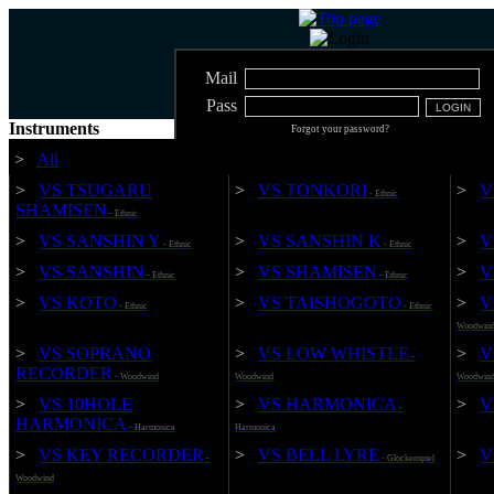
Mail
Pass
Instruments
Forgot your password?
*New customers, please Sign up
>
All
>
VS TSUGARU
>
VS TONKORI
>
V
- Ethnic
SHAMISEN
- Ethnic
>
VS SANSHIN Y
>
VS SANSHIN K
>
V
- Ethnic
- Ethnic
>
VS SANSHIN
>
VS SHAMISEN
>
V
- Ethnic
- Ethnic
>
VS KOTO
>
VS TAISHOGOTO
>
V
- Ethnic
- Ethnic
Woodwin
>
VS SOPRANO
>
VS LOW WHISTLE
>
V
-
RECORDER
- Woodwind
Woodwind
Woodwin
>
VS 10HOLE
>
VS HARMONICA
>
V
-
HARMONICA
- Harmonica
Harmonica
>
VS KEY RECORDER
>
VS BELL LYRE
>
V
-
- Glockenspiel
Woodwind