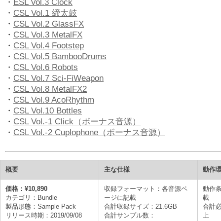
・
ESL Vol.3 Clock
・
CSL Vol.1 締太鼓
・
CSL Vol.2 GlassFX
・
CSL Vol.3 MetalFX
・
CSL Vol.4 Footstep
・
CSL Vol.5 BambooDrums
・
CSL Vol.6 Robots
・
CSL Vol.7 Sci-FiWeapon
・
CSL Vol.8 MetalFX2
・
CSL Vol.9 AcoRhythm
・
CSL Vol.10 Bottles
・
CSL Vol.-1 Click（ボーナス音源）
・
CSL Vol.-2 Cuplophone（ボーナス音源）
概要
主な仕様
動作
価格：¥10,890
収録フォーマット：各音源ペ
動作
カテゴリ：Bundle
ージに記載
載
製品形態：Sample Pack
合計収録サイズ：21.6GB
合計必
リリース時期：2019/09/08
合計サンプル数：
上