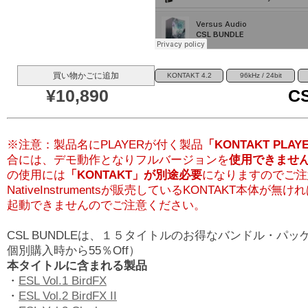
買い物かごに追加
KONTAKT 4.2
96kHz / 24bit
¥10,890
C
※注意：製品名にPLAYERが付く製品
「KONTAKT PLAY
合には、デモ動作となりフルバージョンを
使用できませ
の使用には
「KONTAKT」が別途必要
になりますのでご注
NativeInstrumentsが販売しているKONTAKT本体が無け
起動できませんのでご注意ください。
CSL BUNDLEは、１５タイトルのお得なバンドル・パ
個別購入時から55％Off）
本タイトルに含まれる製品
・
ESL Vol.1 BirdFX
・
ESL Vol.2 BirdFX II