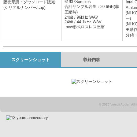
61937Samples
販売形態：ダウンロード販売
Inte
合計サンプル容量：30.6GB(非
(シリアルナンバー/.zip)
Athl
圧縮時)
(NI
24bit / 96kHz WAV
一)
24bit / 44.1kHz WAV
(NI 
.ncw形式ロスレス圧縮
モ動作
分)有
スクリーンショット
収録内容
© 2026 Versus Audio | All rig