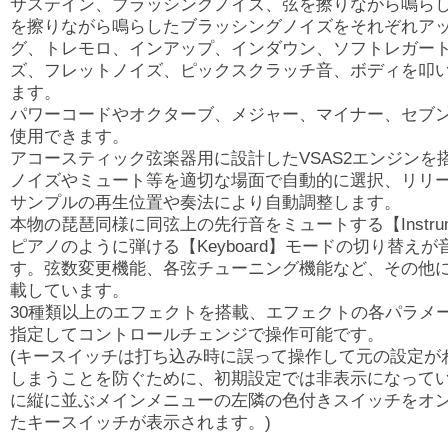
サステイン、ブラッシングノイズ、弦を擦りながら鳴ら
を擦りながら鳴らしたブラッシングノイズをそれぞれア
グ、トレモロ、インアップ、インダウン、ソフトレガー
ズ、フレットノイズ、ピックスクラッチ音、ボディを叩
ます。
パワーコードやオクターブ、メジャー、マイナー、セブ
使用できます。
アコースティック弦楽器用に設計したVSAS2エンジンを
ノイズやミュート等を適切な場面で自動的に選択、リリ
サンプルの再生位置や奏法により自動調整します。
本物の琵琶同様に同弦上の先行音をミュートする【Instru
ピアノのように弾ける【Keyboard】モードの切り替え
す。弦数変更機能、各弦チューニング機能など、その他
載しています。
30種類以上のエフェクトを搭載、エフェクトの各パラメ
指定してコントロールチェンジで操作可能です。
(キースイッチは打ち込み時に誤って操作して元の設定が
しまうことを防ぐために、初期設定では非表示になって
に縦に並ぶメインメニューの左隣の色付きスイッチをオ
たキースイッチが表示されます。)