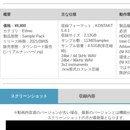
概要
主な仕様
動作
価格：¥8,800
収録フォーマット：KONTAKT
製品版N
5.8.1
カテゴリ：Ethnic
必須
収録サイズ：2.13GB
製品形態：Sample Pack
HDD
サンプル数：11340Samples
リリース時期：2021/09/05
Inte
サンプル容量：4.51GB(非圧縮
販売形態：ダウンロード販売
Athl
時)
(シリアルナンバー/.zip)
(NI 
24bit / 44.1kHz WAV
環境と
24bit / 96kHz WAV
(NI 
3x2 instruments
では
.ncw形式ロスレス圧縮
限(約1
スクリーンショット
収録内容
※動画内音源のバージョンが古い場合、最新のバージョンとは機能
スクリーンショットの方が最新版となります。