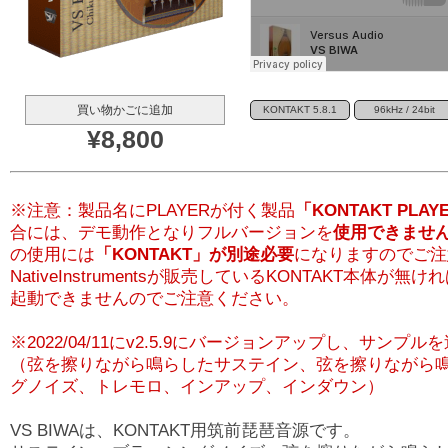
買い物かごに追加
KONTAKT 5.8.1
96kHz / 24bit
¥8,800
※注意：製品名にPLAYERが付く製品
「KONTAKT PLAY
合には、デモ動作となりフルバージョンを
使用できませ
の使用には
「KONTAKT」が別途必要
になりますのでご注
NativeInstrumentsが販売しているKONTAKT本体が無け
起動できませんのでご注意ください。
※2022/04/11にv2.5.9にバージョンアップし、サンプ
（弦を擦りながら鳴らしたサステイン、弦を擦りながら
グノイズ、トレモロ、インアップ、インダウン）
VS BIWAは、KONTAKT用筑前琵琶音源です。